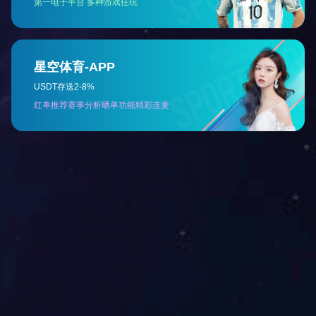
PES抗静电
PEI抗静电
PEEK抗静电
PEBA抗静电
PEK抗静电
PEKEKK抗静电
PEKK抗静电
PFA抗静电
PI，TP抗静电
PI，TS抗静电
PPE+PS抗静电
PPE+PS+PA抗静电
PS(EPS)抗静电
PS(GPPS)抗静电
PS(HIPS)抗静电
PSU抗静电
PTFE+PPS抗静电