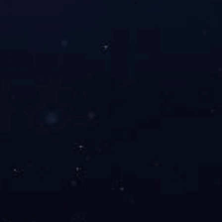
PTT抗静电
PUR抗静电
PVC抗静电
SBR抗静电
SPS抗静电
TES抗静电
TP抗静电
TPO抗静电
TPO(POE)抗静电
TS抗静电
首页
|
公司简介
|
产品中心
|
行业新闻
|
安博