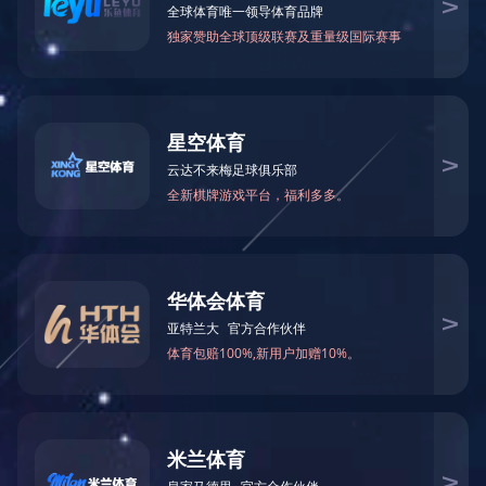
产品分类
PA11抗静电
安博站·官方版网站登录入口-安博
anbo（中国）
ABS+PA抗静电
ABS+PC抗静电
ABS+PVC抗静电
ASA+PC抗静电
PA11 RTP 287C
ASA+PC抗静电
COC抗静电
EAA抗静电
EEA抗静电
EMA抗静电
EPDM抗静电
ETFE抗静电
PA11 RTP 283 C
EVA抗静电
FEP抗静电