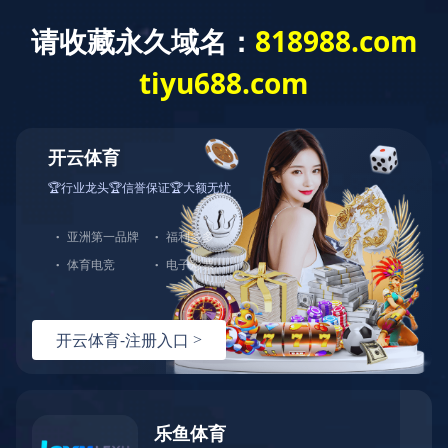
首页
公司简介
产品中心
行业新闻
塑料奶瓶有“保质期”,关注宝宝健康
以塑料取代金属的新趋势
PC/ABS塑料合金的定义及发展
PC/ABS合金塑料特性助力汽车内饰
生产
PC合金塑料特性助力汽车内饰生产
东莞市佳特塑料公司招聘信息
更多行业新闻