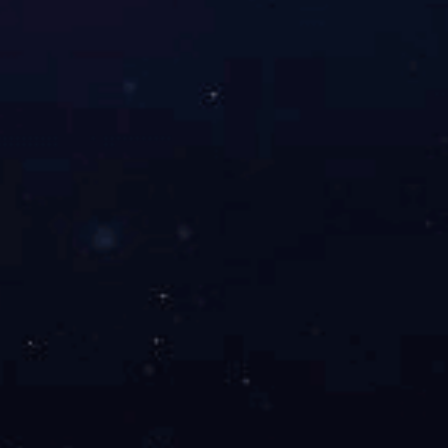
PTT抗静电
PUR抗静电
PVC抗静电
SBR抗静电
SPS抗静电
TES抗静电
TP抗静电
TPO抗静电
TPO(POE)抗静电
TS抗静电
首页
|
公司简介
|
产品中心
|
行业新闻
|
安博