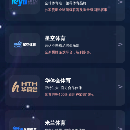
产品分类
安博站·官方版网站
安博站·官方版网站登录入口-安博
anbo（中国）
ABS+PA抗静电
ABS+PC抗静电
ABS+PVC抗静电
ASA+PC抗静电
ABS WESTLAKE Crysta
ASA+PC抗静电
COC抗静电
EAA抗静电
EEA抗静电
EMA抗静电
EPDM抗静电
ETFE抗静电
ABS WESTLAKE Absyl
EVA抗静电
CN-F
FEP抗静电