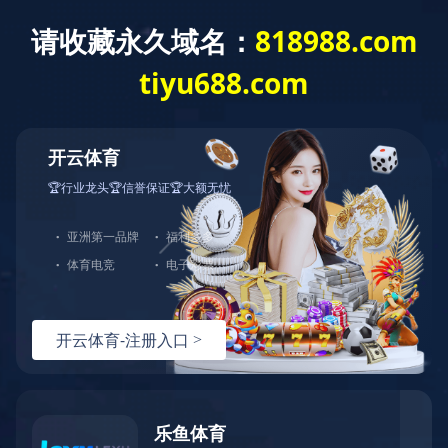
首页
公司简介
产品中心
行业新闻
塑料奶瓶有“保质期”,关注宝宝健康
以塑料取代金属的新趋势
PC/ABS塑料合金的定义及发展
PC/ABS合金塑料特性助力汽车内饰
生产
PC合金塑料特性助力汽车内饰生产
东莞市佳特塑料公司招聘信息
更多行业新闻