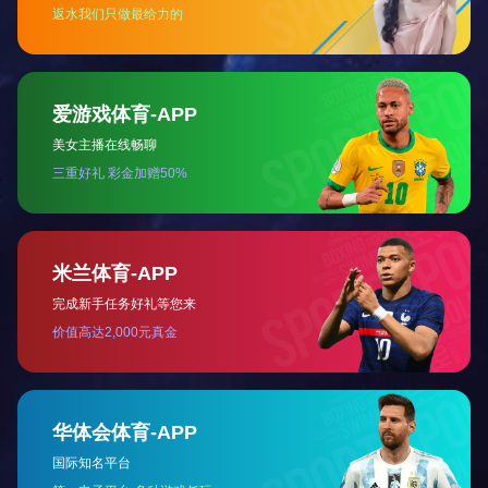
PP抗静电
POM抗静电
PPA抗静电
PPS抗静电
PPSU抗静电
PTFE抗静电
TPU抗静电
UHMWPE抗静电
XLPE抗静电
TPE抗静电
TPEE抗静电
SEBS抗静电
SBS抗静电
PVDF抗静电
PMMA抗静电
PETG抗静电
PET抗静电