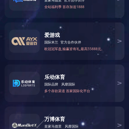
合材料，已经广泛应用
HDPE抗静电
LCP抗静电
LCP+PPS抗静电
PVDF
RTP
LDPE抗静电
PVDF
RTP
LDPE+EVA抗静电
PVDF
RTP
LDPE+LLDPE抗静电
PVDF
RTP
LLDPE抗静电
PVDF
RTP
LMDPE抗静电
PVDF
RTP
MDPE抗静电
另本公司提供PC｜PC/AB
Other抗静电
PEEK｜PPSU｜PEI｜导
PA抗静电
PA1010抗静电
PA11抗静电
PA12抗静电
PA46抗静电
PA6抗静电
PA6/12抗静电