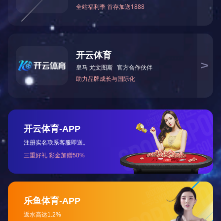
PA6/6T抗静电
PA6+安博站·官方版网站登录入口-安
博anbo（中国）
PA610抗静电
PA612抗静电
PA66抗静电
PA66/6抗静电
PA66+PA6I/X抗静电
PAEK抗静电
PAI抗静电
PARA抗静电
PAS抗静电
PBI抗静电
PBT抗静电
PC抗静电
PC+PBT抗静电
PE抗静电
PPE抗静电